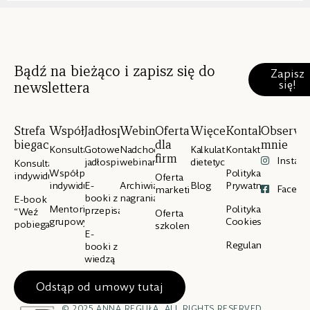
Bądź na bieżąco i zapisz się do
Zapisz
się!
newslettera
Strefa
Współpraca
Jadłospisy
Webinary
Oferta
Więcej
Kontakt
Obserwu
biegacza
dla
mnie
Konsultacje
Gotowe
Nadchodzące
Kalkulator
Kontakt
firm
Instag
jadłospisy
webinary
dietetyczny
Konsultacje
Współpraca
Polityka
indywidualne
Oferta
indywidualna
E-
Archiwialne
Blog
Prywatności
Facebo
marketingowa
booki z
nagrania
E-book
Mentoring
Polityka
przepisami
“Weź
Oferta
grupowy
Cookies
pobiegaj”
szkoleniowa
E-
Regulamin
booki z
wiedzą
Odstąp od umowy tutaj
© 2025 ANNA REGUŁA. ALL RIGHTS RESERVED.