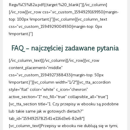
Regu%C5%82a.pdf||target:%20_blank|”][/vc_column]
[/vc_row][vc_row css=”.vc_custom_1594929169950{margin-
top: 100px !important;}”][vc_column][vc_column_text
css=”.vc_custom_1594929004930{margin-top: 0px
!important;}”]
FAQ – najczęściej zadawane pytania
[/vc_column_text][/vc_column][/vc_row][vc_row
content_placement=”middle”
css=”.vc_custom_1594927388433{margin-top: 50px
!important;}”][vc_column width=”1/2″][vc_tta_accordion
style=”flat” color=”white” c_icon=”chevron”
active_section=”1″ no_fill=”true” collapsible_all=”true”]
[vc_tta_section title=”1. Czy przepisy w ebooku są podobne
lub takie same jak w gotowych dietach?”
tab_id=”1594925782541-e116d3e6-82e8″]
[vc_column_text]
Przepisy w ebooku nie dublują się w tymi,