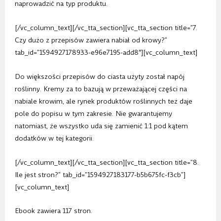
naprowadzić na typ produktu.
[/vc_column_text][/vc_tta_section][vc_tta_section title=”7.
Czy dużo z przepisów zawiera nabiał od krowy?”
tab_id=”1594927178933-e96e7195-add8″][vc_column_text]
Do większości przepisów do ciasta użyty został napój
roślinny. Kremy za to bazują w przeważającej części na
nabiale krowim, ale rynek produktów roślinnych też daje
pole do popisu w tym zakresie. Nie gwarantujemy
natomiast, że wszystko uda się zamienić 1:1 pod kątem
dodatków w tej kategorii.
[/vc_column_text][/vc_tta_section][vc_tta_section title=”8.
Ile jest stron?” tab_id=”1594927183177-b5b675fc-f3cb”]
[vc_column_text]
Ebook zawiera 117 stron.