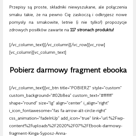
Przepisy są proste, składniki niewyszukane, ale połączenia
smaku takie, że na pewno Cię zaskoczą i odkryjesz nowe
pomysły na smakowite, letnie (i nie tylko!) propozycje
zdrowych posiłków zawarte na
117 stronach produktu!
[/vc_column_text][/vc_column][/vc_row][vc_row]
[vc_column][vc_column_text]
Pobierz darmowy fragment ebooka
[/vc_column_text][vc_btn title=”POBIERZ” style=”custom”
custom_background=”#02b8ea” custom_text=”#ffffff”
shape=”round” size=”lg” align=”center” i_align=”right”
i_icon_fontawesome=”fas fa-arrow-alt-circle-right”
css_animation=”fadeInUp” add_icon=”true” link=”url:%2Fwp-
content%2Fuploads%2F2020%2F07%2FEbook-darmowy-
fragment-Kinga-Syposz-Anna-