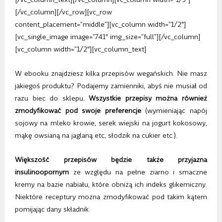
[/vc_column][/vc_row][vc_row
content_placement=”middle”][vc_column width=”1/2″]
[vc_single_image image=”741″ img_size=”full”][/vc_column]
[vc_column width=”1/2″][vc_column_text]
W ebooku znajdziesz kilka przepisów wegańskich. Nie masz
jakiegoś produktu? Podajemy zamienniki, abyś nie musiał od
razu biec do sklepu
. Wszystkie przepisy można również
zmodyfikować pod swoje preferencje
(wymieniając napój
sojowy na mleko krowie, serek wiejski na jogurt kokosowy,
mąkę owsianą na jaglaną etc, słodzik na cukier etc.).
Większość przepisów będzie także przyjazna
insulinoopornym
ze względu na pełne ziarno i smaczne
kremy na bazie nabiału, które obniżą ich indeks glikemiczny.
Niektóre receptury można zmodyfikować pod takim kątem
pomijając dany składnik.