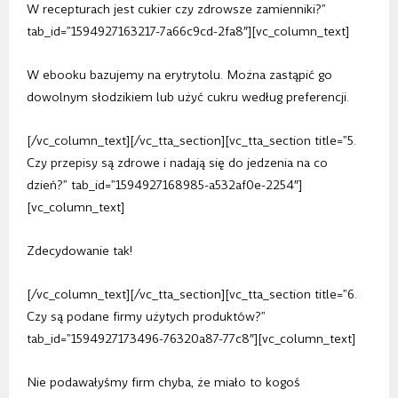
W recepturach jest cukier czy zdrowsze zamienniki?”
tab_id=”1594927163217-7a66c9cd-2fa8″][vc_column_text]
W ebooku bazujemy na erytrytolu. Można zastąpić go
dowolnym słodzikiem lub użyć cukru według preferencji.
[/vc_column_text][/vc_tta_section][vc_tta_section title=”5.
Czy przepisy są zdrowe i nadają się do jedzenia na co
dzień?” tab_id=”1594927168985-a532af0e-2254″]
[vc_column_text]
Zdecydowanie tak!
[/vc_column_text][/vc_tta_section][vc_tta_section title=”6.
Czy są podane firmy użytych produktów?”
tab_id=”1594927173496-76320a87-77c8″][vc_column_text]
Nie podawałyśmy firm chyba, że miało to kogoś