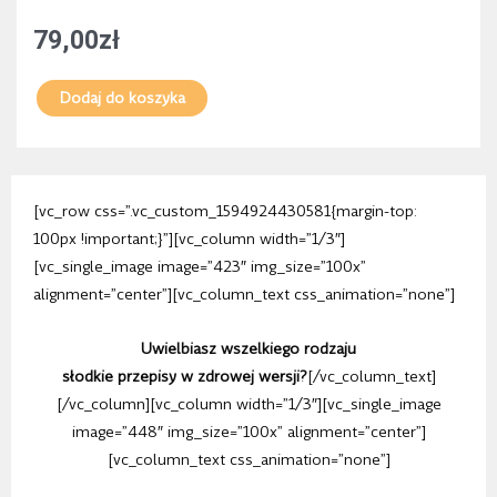
79,00
zł
Dodaj do koszyka
[vc_row css=”.vc_custom_1594924430581{margin-top:
100px !important;}”][vc_column width=”1/3″]
[vc_single_image image=”423″ img_size=”100x”
alignment=”center”][vc_column_text css_animation=”none”]
Uwielbiasz wszelkiego rodzaju
słodkie przepisy w zdrowej wersji?
[/vc_column_text]
[/vc_column][vc_column width=”1/3″][vc_single_image
image=”448″ img_size=”100x” alignment=”center”]
[vc_column_text css_animation=”none”]