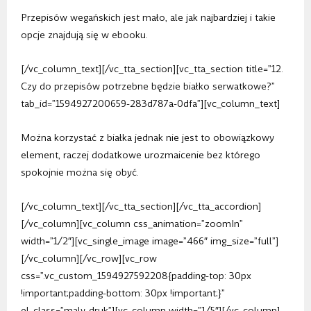
Przepisów wegańskich jest mało, ale jak najbardziej i takie
opcje znajdują się w ebooku.
[/vc_column_text][/vc_tta_section][vc_tta_section title=”12.
Czy do przepisów potrzebne będzie białko serwatkowe?”
tab_id=”1594927200659-283d787a-0dfa”][vc_column_text]
Można korzystać z białka jednak nie jest to obowiązkowy
element, raczej dodatkowe urozmaicenie bez którego
spokojnie można się obyć.
[/vc_column_text][/vc_tta_section][/vc_tta_accordion]
[/vc_column][vc_column css_animation=”zoomIn”
width=”1/2″][vc_single_image image=”466″ img_size=”full”]
[/vc_column][/vc_row][vc_row
css=”.vc_custom_1594927592208{padding-top: 30px
!important;padding-bottom: 30px !important;}”
el_class=”maly-druk”][vc_column width=”1/5″][/vc_column]