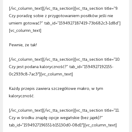
[/vc_column_text][/vc_tta_section][vc_tta_section title=”9.
Czy poradzę sobie z przygotowaniem posiłków jeśli nie
umiem gotować?” tab_id=”1594927187419-73b682c3-1d8d”]
[vc_column_text]
Pewnie, że tak!
[/vc_column_text][/vc_tta_section][vc_tta_section title=”10.
Czy jest podana kaloryczność?” tab_id=”1594927192155-
0c2939c8-7ac3″][vc_column_text]
Każdy przepis zawiera szczegółowe makro, w tym
kaloryczność.
[/vc_column_text][/vc_tta_section][vc_tta_section title=”11.
Czy w środku znajdę opcje wegańskie (bez jajek)?”
tab_id=”1594927196551-b15130d0-08d1″][vc_column_text]