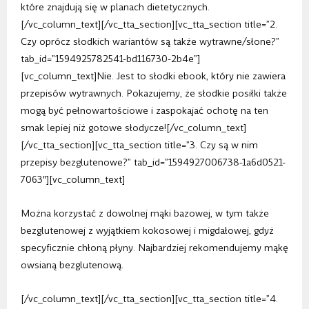
które znajdują się w planach dietetycznych.
[/vc_column_text][/vc_tta_section][vc_tta_section title=”2.
Czy oprócz słodkich wariantów są także wytrawne/słone?”
tab_id=”1594925782541-bd116730-2b4e”]
[vc_column_text]
Nie. Jest to słodki ebook, który nie zawiera
przepisów wytrawnych. Pokazujemy, że słodkie posiłki także
mogą być pełnowartościowe i zaspokajać ochotę na ten
smak lepiej niż gotowe słodycze!
[/vc_column_text]
[/vc_tta_section][vc_tta_section title=”3. Czy są w nim
przepisy bezglutenowe?” tab_id=”1594927006738-1a6d0521-
7063″][vc_column_text]
Można korzystać z dowolnej mąki bazowej, w tym także
bezglutenowej z wyjątkiem kokosowej i migdałowej, gdyż
specyficznie chłoną płyny. Najbardziej rekomendujemy mąkę
owsianą bezglutenową.
[/vc_column_text][/vc_tta_section][vc_tta_section title=”4.