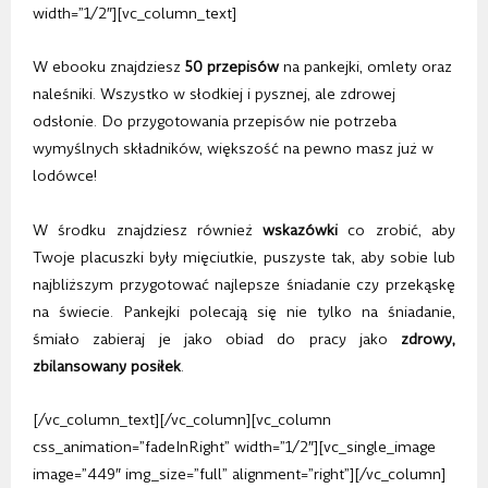
width=”1/2″][vc_column_text]
W ebooku znajdziesz
50 przepisów
na pankejki, omlety oraz
naleśniki. Wszystko w słodkiej i pysznej, ale zdrowej
odsłonie. Do przygotowania przepisów nie potrzeba
wymyślnych składników, większość na pewno masz już w
lodówce!
W środku znajdziesz również
wskazówki
co zrobić, aby
Twoje placuszki były mięciutkie, puszyste tak, aby sobie lub
najbliższym przygotować najlepsze śniadanie czy przekąskę
na świecie. Pankejki polecają się nie tylko na śniadanie,
śmiało zabieraj je jako obiad do pracy jako
zdrowy,
zbilansowany posiłek
.
[/vc_column_text][/vc_column][vc_column
css_animation=”fadeInRight” width=”1/2″][vc_single_image
image=”449″ img_size=”full” alignment=”right”][/vc_column]