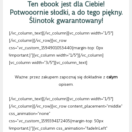
Ten ebook jest dla Ciebie!
Potwooornie słodki, a do tego piękny.
Ślinotok gwarantowany!
[/vc_column_text][/vc_column][vc_column width=”1/5″]
[/vc_column][/vc_row][vc_row
css=”.vc_custom_1594901053440{margin-top: 0px
!important;}”][vc_column width=”1/5″][/vc_column]
[vc_column width=”3/5″][vc_column_text]
Ważne: przez zakupem zapoznaj się dokładnie z
całym
opisem.
[/vc_column_text][/vc_column][vc_column width=”1/5″]
[/vc_column][/vc_row][vc_row content_placement=”middle”
css_animation=”none”
css=”.vc_custom_1595594172405{margin-top: 50px
!important;}”][vc_column css_animation=”fadeInLeft”