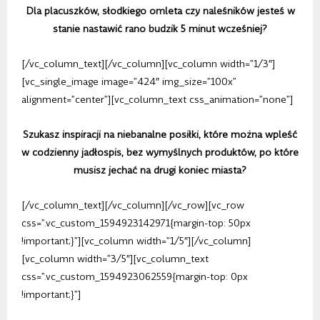
Dla placuszków, słodkiego omleta czy naleśników jesteś w
stanie nastawić rano budzik 5 minut wcześniej?
[/vc_column_text][/vc_column][vc_column width=”1/3″]
[vc_single_image image=”424″ img_size=”100x”
alignment=”center”][vc_column_text css_animation=”none”]
Szukasz inspiracji na niebanalne posiłki, które można wpleść
w codzienny jadłospis, bez wymyślnych produktów, po które
musisz jechać na drugi koniec miasta?
[/vc_column_text][/vc_column][/vc_row][vc_row
css=”.vc_custom_1594923142971{margin-top: 50px
!important;}”][vc_column width=”1/5″][/vc_column]
[vc_column width=”3/5″][vc_column_text
css=”.vc_custom_1594923062559{margin-top: 0px
!important;}”]