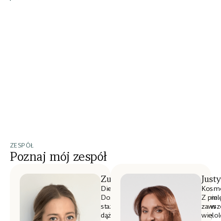
ZESPÓŁ
Poznaj mój zespół
Zuzanna Woźniak
Just
Dietetyczka
Kosme
Doświadczona dietetyczka z 8-letnim
Z piel
stażem, z pasją wspiera pacjentów w
zawsz
dążeniu do zdrowia. Specjalizuje się
wielol