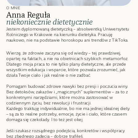
O MNIE
Anna Reguła
niekoniecznie dietetycznie
Jestem dyplomowaną dietetyczką – absolwentką Uniwersytetu
Rolniczego w Krakowie na kierunku dietetyka. Pracuję
naukowo, nie na podstawie horoskopu ani trendów z TikToka.
Wierzę, że zdrowie zaczyna się od wiedzy – tej prawdziwej,
opartej na faktach, a nie na obietnicach szybkich metamorfoz.
Dlatego moja praca to nie tylko plany dietetyczne, ale przede
wszystkim edukacja i wsparcie, które pozwala zrozumieć, jak
działa Twoje ciało i jak realnie o nie zadbać.
Pomagam budować zdrowe nawyki bez presji i poczucia winy.
Bez detoksów, zakazów i „magicznych” suplementów – za to z
konkretnymi narzędziami, które można zastosować w
codziennym życiu, bez rewolucji i frustracji.
Każdego traktuję indywidualnie, bo nie ma jednej idealnej diety
– są za to realne potrzeby, emocje, życie i ciało, które czasem
domaga się czekolady. I to też jest okej.
Jeśli szukasz rozsądnego podejścia, konkretów i współpracy
bez zbędnego zadęcia – dobrze trafiłeś.