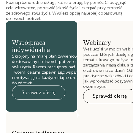
Poznaj różnorodne usługi, które oferuję, by pomóc Ci osiągnąć
cele zdrowotne, poprawić jakość życia i czerpać przyjemność
ze zdrowego stylu życia. Wybierz opcję najlepiej dopasowaną
do Twoich potrzeb.
Współpraca
Webinary
indywidualna
Weź udział w moich webin
podczas których dzielę si
Skrojony na miarę plan żywieniowy
temat zdrowego odżywiani
dostosowany do Twoich potrzeb i
zarządzania masą ciała, a 
stylu życia. Razem pracujemy nad
o zdrowie na co dzień. Od
Twoimi celami, zapewniając wsparcie
praktyczne wskazówki i do
i motywację na każdym etapie drogi
jak wprowadzać pozytywn
do zdrowia.
swoim życiu.
Sprawdź ofertę
Sprawdź ofertę