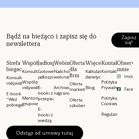
Bądź na bieżąco i zapisz się do
Zapisz
się!
newslettera
Strefa
Współpraca
Jadłospisy
Webinary
Oferta
Więcej
Kontakt
Obserwu
biegacza
dla
mnie
Konsultacje
Gotowe
Nadchodzące
Kalkulator
Kontakt
firm
Instag
jadłospisy
webinary
dietetyczny
Konsultacje
Współpraca
Polityka
indywidualne
Oferta
indywidualna
E-
Archiwialne
Blog
Prywatności
Facebo
marketingowa
booki z
nagrania
E-book
Mentoring
Polityka
przepisami
“Weź
Oferta
grupowy
Cookies
pobiegaj”
szkoleniowa
E-
Regulamin
booki z
wiedzą
Odstąp od umowy tutaj