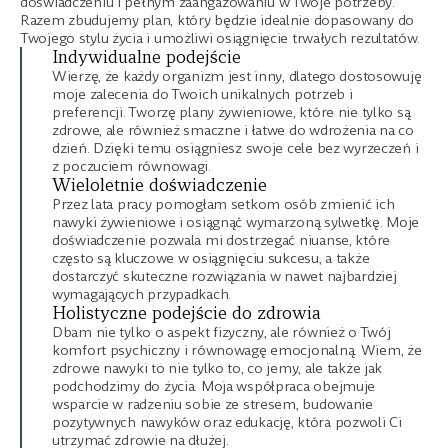
doświadczeniu i pełnym zaangażowaniu w Twoje potrzeby.
Razem zbudujemy plan, który będzie idealnie dopasowany do
Twojego stylu życia i umożliwi osiągnięcie trwałych rezultatów.
Indywidualne podejście
Wierzę, że każdy organizm jest inny, dlatego dostosowuję
moje zalecenia do Twoich unikalnych potrzeb i
preferencji. Tworzę plany żywieniowe, które nie tylko są
zdrowe, ale również smaczne i łatwe do wdrożenia na co
dzień. Dzięki temu osiągniesz swoje cele bez wyrzeczeń i
z poczuciem równowagi.
Wieloletnie doświadczenie
Przez lata pracy pomogłam setkom osób zmienić ich
nawyki żywieniowe i osiągnąć wymarzoną sylwetkę. Moje
doświadczenie pozwala mi dostrzegać niuanse, które
często są kluczowe w osiągnięciu sukcesu, a także
dostarczyć skuteczne rozwiązania w nawet najbardziej
wymagających przypadkach.
Holistyczne podejście do zdrowia
Dbam nie tylko o aspekt fizyczny, ale również o Twój
komfort psychiczny i równowagę emocjonalną. Wiem, że
zdrowe nawyki to nie tylko to, co jemy, ale także jak
podchodzimy do życia. Moja współpraca obejmuje
wsparcie w radzeniu sobie ze stresem, budowanie
pozytywnych nawyków oraz edukację, która pozwoli Ci
utrzymać zdrowie na dłużej.