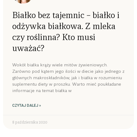
Białko bez tajemnic – białko i
odżywka białkowa. Z mleka
czy roślinna? Kto musi
uważać?
Wokół białka krąży wiele mitów żywieniowych.
Zarówno pod kątem jego ilości w diecie jako jednego z
głównych makroskładników, jak i białka w rozumieniu
suplementu diety w proszku. Warto mieć poukładane
informacje na temat białka w
CZYTAJ DALEJ »
8 października 2020