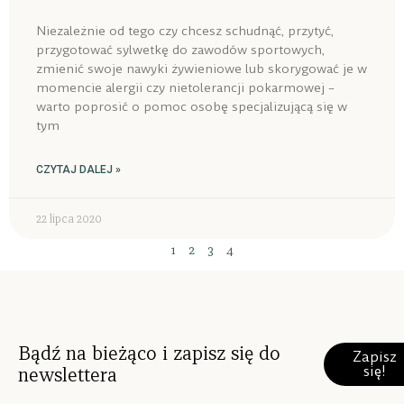
Niezależnie od tego czy chcesz schudnąć, przytyć,
przygotować sylwetkę do zawodów sportowych,
zmienić swoje nawyki żywieniowe lub skorygować je w
momencie alergii czy nietolerancji pokarmowej –
warto poprosić o pomoc osobę specjalizującą się w
tym
CZYTAJ DALEJ »
22 lipca 2020
1
2
3
4
Bądź na bieżąco i zapisz się do
Zapisz
się!
newslettera