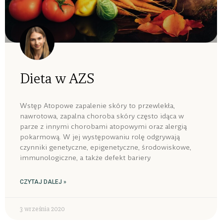
Dieta w AZS
Wstęp Atopowe zapalenie skóry to przewlekła,
nawrotowa, zapalna choroba skóry często idąca w
parze z innymi chorobami atopowymi oraz alergią
pokarmową. W jej występowaniu rolę odgrywają
czynniki genetyczne, epigenetyczne, środowiskowe,
immunologiczne, a także defekt bariery
CZYTAJ DALEJ »
3 września 2020