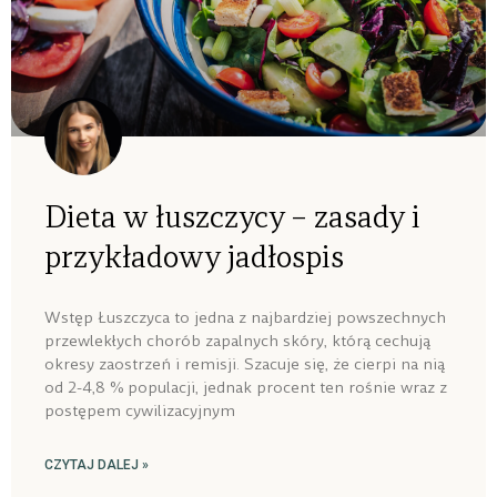
Dieta w łuszczycy – zasady i
przykładowy jadłospis
Wstęp Łuszczyca to jedna z najbardziej powszechnych
przewlekłych chorób zapalnych skóry, którą cechują
okresy zaostrzeń i remisji. Szacuje się, że cierpi na nią
od 2-4,8 % populacji, jednak procent ten rośnie wraz z
postępem cywilizacyjnym
CZYTAJ DALEJ »