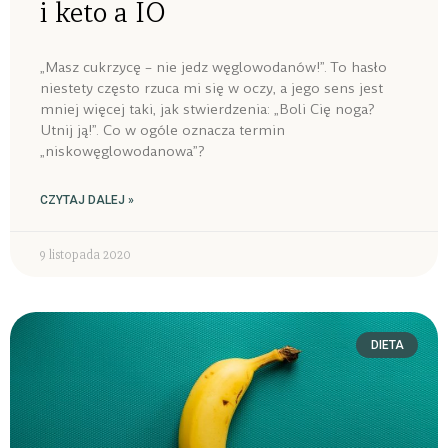
i keto a IO
„Masz cukrzycę – nie jedz węglowodanów!”. To hasło
niestety często rzuca mi się w oczy, a jego sens jest
mniej więcej taki, jak stwierdzenia: „Boli Cię noga?
Utnij ją!”. Co w ogóle oznacza termin
„niskowęglowodanowa”?
CZYTAJ DALEJ »
9 listopada 2020
DIETA