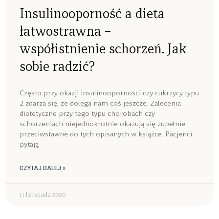
Insulinooporność a dieta
łatwostrawna –
współistnienie schorzeń. Jak
sobie radzić?
Często przy okazji insulinooporności czy cukrzycy typu
2 zdarza się, że dolega nam coś jeszcze. Zalecenia
dietetyczne przy tego typu chorobach czy
schorzeniach niejednokrotnie okazują się zupełnie
przeciwstawne do tych opisanych w książce. Pacjenci
pytają
CZYTAJ DALEJ »
11 listopada 2020