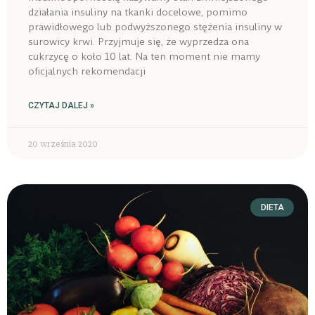
działania insuliny na tkanki docelowe, pomimo
prawidłowego lub podwyższonego stężenia insuliny w
surowicy krwi. Przyjmuje się, że wyprzedza ona
cukrzycę o koło 10 lat. Na ten moment nie mamy
oficjalnych rekomendacji
CZYTAJ DALEJ »
20 września 2020
DIETA