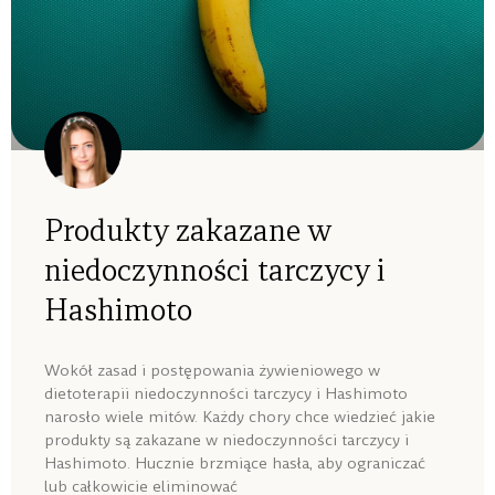
Produkty zakazane w
niedoczynności tarczycy i
Hashimoto
Wokół zasad i postępowania żywieniowego w
dietoterapii niedoczynności tarczycy i Hashimoto
narosło wiele mitów. Każdy chory chce wiedzieć jakie
produkty są zakazane w niedoczynności tarczycy i
Hashimoto. Hucznie brzmiące hasła, aby ograniczać
lub całkowicie eliminować