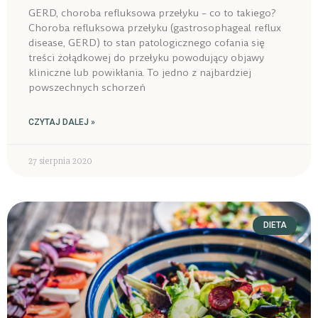
GERD, choroba refluksowa przełyku – co to takiego?
Choroba refluksowa przełyku (gastrosophageal reflux
disease, GERD) to stan patologicznego cofania się
treści żołądkowej do przełyku powodujący objawy
kliniczne lub powikłania. To jedno z najbardziej
powszechnych schorzeń
CZYTAJ DALEJ »
27 sierpnia 2020
DIETA