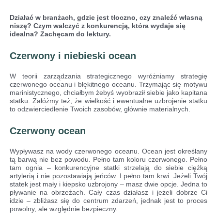
Działać w branżach, gdzie jest tłoczno, czy znaleźć własną
niszę? Czym walczyć z konkurencją, która wydaje się
idealna? Zachęcam do lektury.
Czerwony i niebieski ocean
W teorii zarządzania strategicznego wyróżniamy strategię
czerwonego oceanu i błękitnego oceanu. Trzymając się motywu
marinistycznego, chciałbym żebyś wyobraził siebie jako kapitana
statku. Załóżmy też, że wielkość i ewentualne uzbrojenie statku
to odzwierciedlenie Twoich zasobów, głównie materialnych.
Czerwony ocean
Wypływasz na wody czerwonego oceanu. Ocean jest określany
tą barwą nie bez powodu. Pełno tam koloru czerwonego. Pełno
tam ognia – konkurencyjne statki strzelają do siebie ciężką
artylerią i nie pozostawiają jeńców. I pełno tam krwi. Jeżeli Twój
statek jest mały i kiepsko uzbrojony – masz dwie opcje. Jedna to
pływanie na obrzeżach. Cały czas działasz i jeżeli dobrze Ci
idzie – zbliżasz się do centrum zdarzeń, jednak jest to proces
powolny, ale względnie bezpieczny.