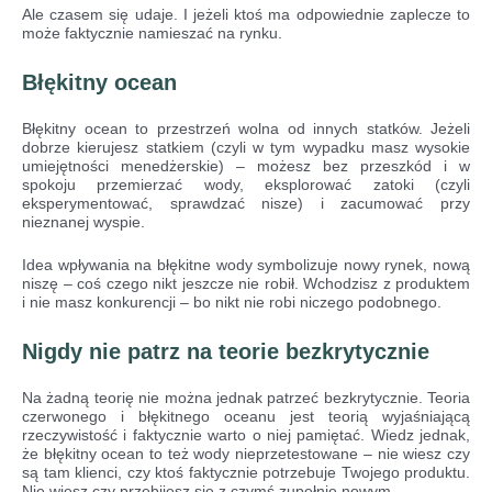
Ale czasem się udaje. I jeżeli ktoś ma odpowiednie zaplecze to
może faktycznie namieszać na rynku.
Błękitny ocean
Błękitny ocean to przestrzeń wolna od innych statków. Jeżeli
dobrze kierujesz statkiem (czyli w tym wypadku masz wysokie
umiejętności menedżerskie) – możesz bez przeszkód i w
spokoju przemierzać wody, eksplorować zatoki (czyli
eksperymentować, sprawdzać nisze) i zacumować przy
nieznanej wyspie.
Idea wpływania na błękitne wody symbolizuje nowy rynek, nową
niszę – coś czego nikt jeszcze nie robił. Wchodzisz z produktem
i nie masz konkurencji – bo nikt nie robi niczego podobnego.
Nigdy nie patrz na teorie bezkrytycznie
Na żadną teorię nie można jednak patrzeć bezkrytycznie. Teoria
czerwonego i błękitnego oceanu jest teorią wyjaśniającą
rzeczywistość i faktycznie warto o niej pamiętać. Wiedz jednak,
że błękitny ocean to też wody nieprzetestowane – nie wiesz czy
są tam klienci, czy ktoś faktycznie potrzebuje Twojego produktu.
Nie wiesz czy przebijesz się z czymś zupełnie nowym.