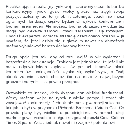
Przekładając na realia gry rynkowej – czerwony ocean to bardzo
konkurencyjny rynek, gdzie wielcy gracze już zajęli swoje
pozycje. Załóżmy, że to rynek fit cateringu. Jeżeli nie masz
ogromnych funduszy, ciężko będzie Ci wykosić konkurencję i
być numerem jeden. Ale możesz być na obrzeżach – gdzie też
mogą być ciekawe zarobki. Powoli zarabiasz i się rozwijasz.
Chociaż ekspertów odradza strategię czerwonego oceanu – ja
uważam, że jeżeli działa się z głową to nawet na obrzeżach
można wybudować bardzo dochodowy biznes.
Druga opcja jest tak, aby od razu wejść w wir wydarzeń i
bezpośrednią konkurencję. Problem jest jednak taki, że jeżeli nie
masz odpowiedniego zaplecza (w postaci finansów, siatki
kontrahentów, umiejętności) szybko się wykończysz, a Twój
statek zatonie. Jeżeli chcesz iść na noże z największymi
graczami na rynku – zapewne przegrasz.
Oczywiście co innego, kiedy dysponujesz wielkimi funduszami.
Wtedy możesz wejść na rynek z wielką pompą i starać się
zawojować konkurencję. Jednak nie masz gwarancji sukcesu –
tak jak to było w przypadku Richarda Bransona i Virgin Coli. Co
prawda plany były wielkie, a przedsiębiorca w ramach akcji
marketingowej wsiadł do czołgu i rozgniatał puszki Coca-Coli na
Times Square. Wciąż jednak nawet nie zagroził potentatowi.