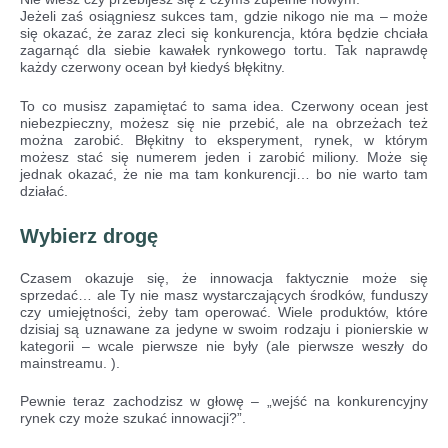
Jeżeli zaś osiągniesz sukces tam, gdzie nikogo nie ma – może
się okazać, że zaraz zleci się konkurencja, która będzie chciała
zagarnąć dla siebie kawałek rynkowego tortu. Tak naprawdę
każdy czerwony ocean był kiedyś błękitny.
To co musisz zapamiętać to sama idea. Czerwony ocean jest
niebezpieczny, możesz się nie przebić, ale na obrzeżach też
można zarobić. Błękitny to eksperyment, rynek, w którym
możesz stać się numerem jeden i zarobić miliony. Może się
jednak okazać, że nie ma tam konkurencji… bo nie warto tam
działać.
Wybierz drogę
Czasem okazuje się, że innowacja faktycznie może się
sprzedać… ale Ty nie masz wystarczających środków, funduszy
czy umiejętności, żeby tam operować. Wiele produktów, które
dzisiaj są uznawane za jedyne w swoim rodzaju i pionierskie w
kategorii – wcale pierwsze nie były (ale pierwsze weszły do
mainstreamu. ).
Pewnie teraz zachodzisz w głowę – „wejść na konkurencyjny
rynek czy może szukać innowacji?”.