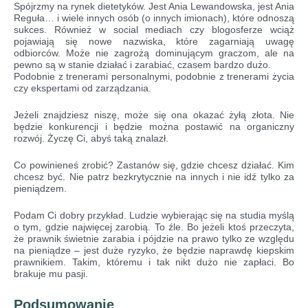
Spójrzmy na rynek dietetyków. Jest Ania Lewandowska, jest Ania
Reguła… i wiele innych osób (o innych imionach), które odnoszą
sukces. Również w social mediach czy blogosferze wciąż
pojawiają się nowe nazwiska, które zagarniają uwagę
odbiorców. Może nie zagrożą dominującym graczom, ale na
pewno są w stanie działać i zarabiać, czasem bardzo dużo.
Podobnie z trenerami personalnymi, podobnie z trenerami życia
czy ekspertami od zarządzania.
Jeżeli znajdziesz niszę, może się ona okazać żyłą złota. Nie
będzie konkurencji i będzie można postawić na organiczny
rozwój. Życzę Ci, abyś taką znalazł.
Co powinieneś zrobić? Zastanów się, gdzie chcesz działać. Kim
chcesz być. Nie patrz bezkrytycznie na innych i nie idź tylko za
pieniądzem.
Podam Ci dobry przykład. Ludzie wybierając się na studia myślą
o tym, gdzie najwięcej zarobią. To źle. Bo jeżeli ktoś przeczyta,
że prawnik świetnie zarabia i pójdzie na prawo tylko ze względu
na pieniądze – jest duże ryzyko, że będzie naprawdę kiepskim
prawnikiem. Takim, któremu i tak nikt dużo nie zapłaci. Bo
brakuje mu pasji.
Podsumowanie