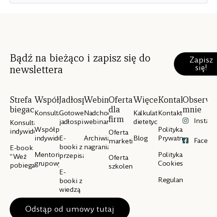
Bądź na bieżąco i zapisz się do
Zapisz
się!
newslettera
Strefa
Współpraca
Jadłospisy
Webinary
Oferta
Więcej
Kontakt
Obserwu
biegacza
dla
mnie
Konsultacje
Gotowe
Nadchodzące
Kalkulator
Kontakt
firm
Instag
jadłospisy
webinary
dietetyczny
Konsultacje
Współpraca
Polityka
indywidualne
Oferta
indywidualna
E-
Archiwialne
Blog
Prywatności
Facebo
marketingowa
booki z
nagrania
E-book
Mentoring
Polityka
przepisami
“Weź
Oferta
grupowy
Cookies
pobiegaj”
szkoleniowa
E-
Regulamin
booki z
wiedzą
Odstąp od umowy tutaj