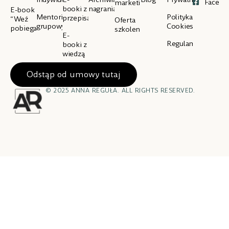
Facebo
marketingowa
booki z
nagrania
E-book
Mentoring
Polityka
przepisami
“Weź
Oferta
grupowy
Cookies
pobiegaj”
szkoleniowa
E-
Regulamin
booki z
wiedzą
Odstąp od umowy tutaj
© 2025 ANNA REGUŁA. ALL RIGHTS RESERVED.