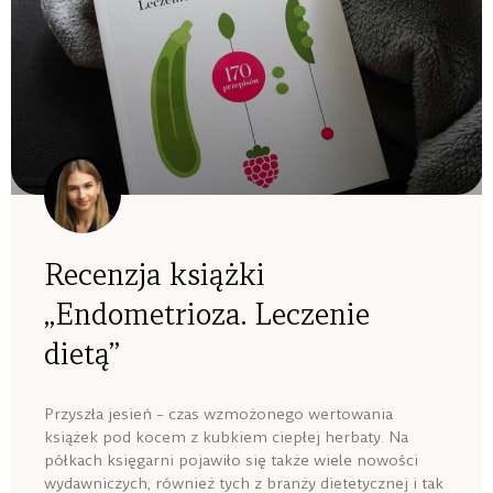
Recenzja książki
„Endometrioza. Leczenie
dietą”
Przyszła jesień – czas wzmożonego wertowania
książek pod kocem z kubkiem ciepłej herbaty. Na
półkach księgarni pojawiło się także wiele nowości
wydawniczych, również tych z branży dietetycznej i tak