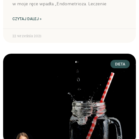
w moje ręce wpadła „Endometrioza. Leczenie
CZYTAJ DALEJ »
22 września 2021
DIETA