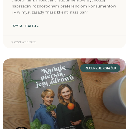
chlorofilem. Producenci suplementów wychodzą
naprzeciw różnorodnym preferencjom konsumentów
i – w myśl zasady “nasz klient, nasz pan”
CZYTAJ DALEJ »
7 czerwca 2021
RECENZJE KSIĄŻEK