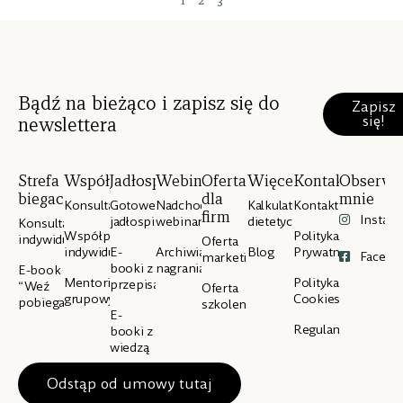
1
2
3
Bądź na bieżąco i zapisz się do
Zapisz
się!
newslettera
Strefa
Współpraca
Jadłospisy
Webinary
Oferta
Więcej
Kontakt
Obserwu
biegacza
dla
mnie
Konsultacje
Gotowe
Nadchodzące
Kalkulator
Kontakt
firm
Instag
jadłospisy
webinary
dietetyczny
Konsultacje
Współpraca
Polityka
indywidualne
Oferta
indywidualna
E-
Archiwialne
Blog
Prywatności
Facebo
marketingowa
booki z
nagrania
E-book
Mentoring
Polityka
przepisami
“Weź
Oferta
grupowy
Cookies
pobiegaj”
szkoleniowa
E-
Regulamin
booki z
wiedzą
Odstąp od umowy tutaj