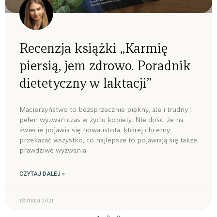
Recenzja książki „Karmię
piersią, jem zdrowo. Poradnik
dietetyczny w laktacji”
Macierzyństwo to bezsprzecznie piękny, ale i trudny i
pełen wyzwań czas w życiu kobiety. Nie dość, że na
świecie pojawia się nowa istota, której chcemy
przekazać wszystko, co najlepsze to pojawiają się także
prawdziwe wyzwania
CZYTAJ DALEJ »
18 maja 2021