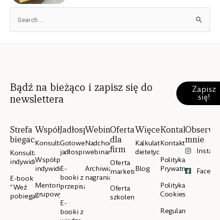
Bądź na bieżąco i zapisz się do
Zapisz
się!
newslettera
Strefa
Współpraca
Jadłospisy
Webinary
Oferta
Więcej
Kontakt
Obserwu
biegacza
dla
mnie
Konsultacje
Gotowe
Nadchodzące
Kalkulator
Kontakt
firm
Instag
jadłospisy
webinary
dietetyczny
Konsultacje
Współpraca
Polityka
indywidualne
Oferta
indywidualna
E-
Archiwialne
Blog
Prywatności
Facebo
marketingowa
booki z
nagrania
E-book
Mentoring
Polityka
przepisami
“Weź
Oferta
grupowy
Cookies
pobiegaj”
szkoleniowa
E-
Regulamin
booki z