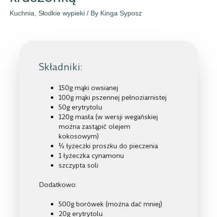
Kuchnia
,
Słodkie wypieki
/ By
Kinga Syposz
Składniki:
150g mąki owsianej
100g mąki pszennej pełnoziarnistej
50g erytrytolu
120g masła (w wersji wegańskiej
można zastąpić olejem
kokosowym)
½ łyżeczki proszku do pieczenia
1 łyżeczka cynamonu
szczypta soli
Dodatkowo:
500g borówek (można dać mniej)
20g erytrytolu