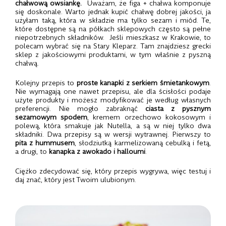
chałwową owsiankę.
Uważam, że figa + chałwa komponuje
się doskonale. Warto jednak kupić chałwę dobrej jakości, ja
użyłam taką, która w składzie ma tylko sezam i miód. Te,
które dostępne są na półkach sklepowych często są pełne
niepotrzebnych składników. Jeśli mieszkasz w Krakowie, to
polecam wybrać się na Stary Kleparz. Tam znajdziesz grecki
sklep z jakościowymi produktami, w tym właśnie z pyszną
chałwą.
Kolejny przepis to
proste kanapki z serkiem śmietankowym
.
Nie wymagają one nawet przepisu, ale dla ścisłości podaje
użyte produkty i możesz modyfikować je według własnych
preferencji. Nie mogło zabraknąć
ciasta z pysznym
sezamowym spodem
, kremem orzechowo kokosowym i
polewą, która smakuje jak Nutella, a są w niej tylko dwa
składniki. Dwa przepisy są w wersji wytrawnej. Pierwszy to
pita z hummusem
, słodziutką karmelizowaną cebulką i fetą,
a drugi, to
kanapka z awokado i halloumi
.
Ciężko zdecydować się, który przepis wygrywa, więc testuj i
daj znać, który jest Twoim ulubionym.