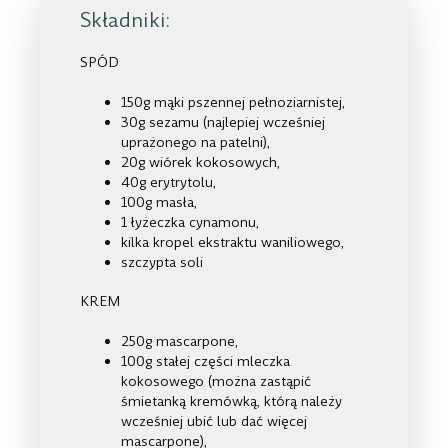
Składniki:
SPÓD
150g mąki pszennej pełnoziarnistej,
30g sezamu (najlepiej wcześniej
uprażonego na patelni),
20g wiórek kokosowych,
40g erytrytolu,
100g masła,
1 łyżeczka cynamonu,
kilka kropel ekstraktu waniliowego,
szczypta soli
KREM
250g mascarpone,
100g stałej części mleczka
kokosowego (można zastąpić
śmietanką kremówką, którą należy
wcześniej ubić lub dać więcej
mascarpone),