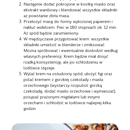
Następnie dodać pokrojone w kostkę masło oraz
ekstrakt waniliowy i blendować wszystkie składniki
aż powstanie zbita masa;
Przełożyć masę do formy wyłożonej papierem i
nakłuć widelcem. Piec w 180 stopniach ok. 12 min.
Aż spód będzie zarumieniony;
W międzyczasie przygotować krem: wszystkie
składniki umieścić w blenderze i zmiksować.
Można spróbować i ewentualnie dosłodzić według
własnych preferencji. Krem będzie miał dosyć
rzadką konsystencję, ale po schłodzeniu w
lodówce stężeje;
Wylać krem na ostudzony spód, ułożyć figi oraz
polać kremem z gorzkiej czekolady i masła
orzechowego (wystarczy rozpuścić gorzką
czekoladę, dodać masło orzechowe i wymieszać),
posypać prażonymi migdałami lub innymi
orzechami i schłodzić w lodówce najlepiej kilka
godzin.