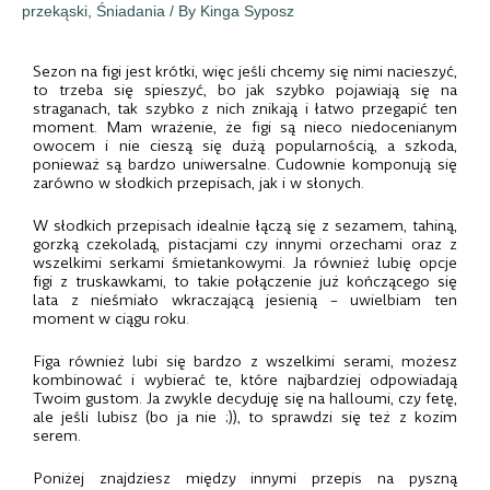
przekąski
,
Śniadania
/ By
Kinga Syposz
Sezon na figi jest krótki, więc jeśli chcemy się nimi nacieszyć,
to trzeba się spieszyć, bo jak szybko pojawiają się na
straganach, tak szybko z nich znikają i łatwo przegapić ten
moment. Mam wrażenie, że figi są nieco niedocenianym
owocem i nie cieszą się dużą popularnością, a szkoda,
ponieważ są bardzo uniwersalne. Cudownie komponują się
zarówno w słodkich przepisach, jak i w słonych.
W słodkich przepisach idealnie łączą się z sezamem, tahiną,
gorzką czekoladą, pistacjami czy innymi orzechami oraz z
wszelkimi serkami śmietankowymi. Ja również lubię opcje
figi z truskawkami, to takie połączenie już kończącego się
lata z nieśmiało wkraczającą jesienią – uwielbiam ten
moment w ciągu roku.
Figa również lubi się bardzo z wszelkimi serami, możesz
kombinować i wybierać te, które najbardziej odpowiadają
Twoim gustom. Ja zwykle decyduję się na halloumi, czy fetę,
ale jeśli lubisz (bo ja nie ;)), to sprawdzi się też z kozim
serem.
Poniżej znajdziesz między innymi przepis na pyszną