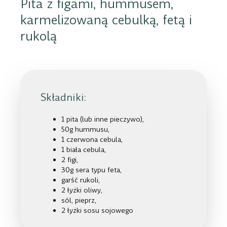
Pita z figami, hummusem,
karmelizowaną cebulką, fetą i
rukolą
Składniki:
1 pita (lub inne pieczywo),
50g hummusu,
1 czerwona cebula,
1 biała cebula,
2 figi,
30g sera typu feta,
garść rukoli,
2 łyżki oliwy,
sól, pieprz,
2 łyżki sosu sojowego