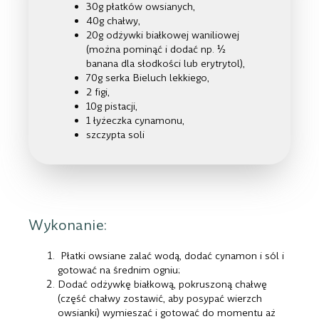
30g płatków owsianych,
40g chałwy,
20g odżywki białkowej waniliowej
(można pominąć i dodać np. ½
banana dla słodkości lub erytrytol),
70g serka Bieluch lekkiego,
2 figi,
10g pistacji,
1 łyżeczka cynamonu,
szczypta soli
Wykonanie:
Płatki owsiane zalać wodą, dodać cynamon i sól i
gotować na średnim ogniu;
Dodać odżywkę białkową, pokruszoną chałwę
(część chałwy zostawić, aby posypać wierzch
owsianki) wymieszać i gotować do momentu aż