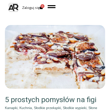
0
Zaloguj się
5 prostych pomysłów na figi
Kanapki
,
Kuchnia
,
Słodkie przekąski
,
Słodkie wypieki
,
Słone