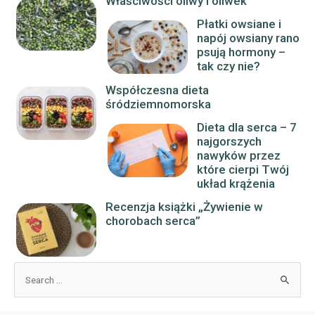
Właściwości oliwy i oliwek
Płatki owsiane i
napój owsiany rano
psują hormony –
tak czy nie?
Współczesna dieta
śródziemnomorska
Dieta dla serca – 7
najgorszych
nawyków przez
które cierpi Twój
układ krążenia
Recenzja książki „Żywienie w
chorobach serca”