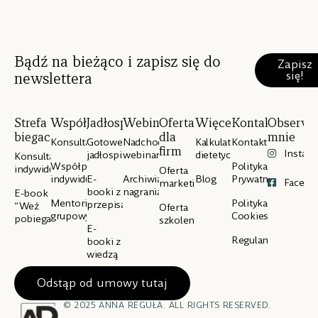
Bądź na bieżąco i zapisz się do
Zapisz
się!
newslettera
Strefa
Współpraca
Jadłospisy
Webinary
Oferta
Więcej
Kontakt
Obserwu
biegacza
dla
mnie
Konsultacje
Gotowe
Nadchodzące
Kalkulator
Kontakt
firm
Instag
jadłospisy
webinary
dietetyczny
Konsultacje
Współpraca
Polityka
indywidualne
Oferta
indywidualna
E-
Archiwialne
Blog
Prywatności
Facebo
marketingowa
booki z
nagrania
E-book
Mentoring
Polityka
przepisami
“Weź
Oferta
grupowy
Cookies
pobiegaj”
szkoleniowa
E-
Regulamin
booki z
wiedzą
Odstąp od umowy tutaj
© 2025 ANNA REGUŁA. ALL RIGHTS RESERVED.