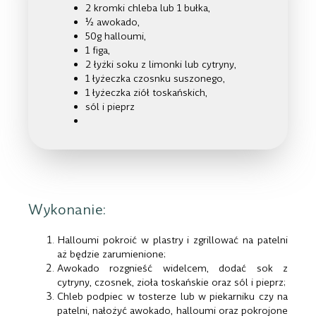
2 kromki chleba lub 1 bułka,
½ awokado,
50g halloumi,
1 figa,
2 łyżki soku z limonki lub cytryny,
1 łyżeczka czosnku suszonego,
1 łyżeczka ziół toskańskich,
sól i pieprz
Wykonanie:
Halloumi pokroić w plastry i zgrillować na patelni
aż będzie zarumienione;
Awokado rozgnieść widelcem, dodać sok z
cytryny, czosnek, zioła toskańskie oraz sól i pieprz;
Chleb podpiec w tosterze lub w piekarniku czy na
patelni, nałożyć awokado, halloumi oraz pokrojone