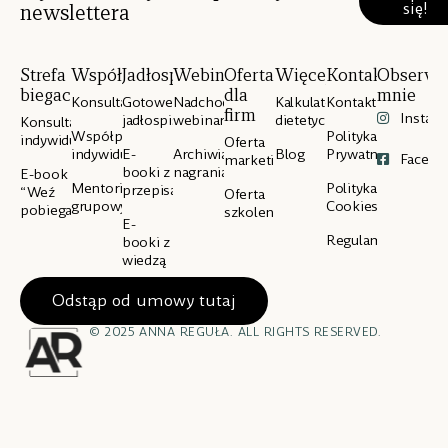
się!
newslettera
Strefa
Współpraca
Jadłospisy
Webinary
Oferta
Więcej
Kontakt
Obserwu
biegacza
dla
mnie
Konsultacje
Gotowe
Nadchodzące
Kalkulator
Kontakt
firm
Instag
jadłospisy
webinary
dietetyczny
Konsultacje
Współpraca
Polityka
indywidualne
Oferta
indywidualna
E-
Archiwialne
Blog
Prywatności
Facebo
marketingowa
booki z
nagrania
E-book
Mentoring
Polityka
przepisami
“Weź
Oferta
grupowy
Cookies
pobiegaj”
szkoleniowa
E-
Regulamin
booki z
wiedzą
Odstąp od umowy tutaj
© 2025 ANNA REGUŁA. ALL RIGHTS RESERVED.