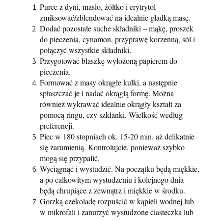
Puree z dyni, masło, żółtko i erytrytol
zmiksować/zblendować na idealnie gładką masę.
Dodać pozostałe suche składniki – mąkę, proszek
do pieczenia, cynamon, przyprawę korzenną, sól i
połączyć wszystkie składniki.
Przygotować blaszkę wyłożoną papierem do
pieczenia.
Formować z masy okrągłe kulki, a następnie
spłaszczać je i nadać okrągłą formę. Można
również wykrawać idealnie okrągły kształt za
pomocą ringu, czy szklanki. Wielkość według
preferencji.
Piec w 180 stopniach ok. 15-20 min. aż delikatnie
się zarumienią. Kontrolujcie, ponieważ szybko
mogą się przypalić.
Wyciągnąć i wystudzić. Na początku będą miękkie,
a po całkowitym wystudzeniu i kolejnego dnia
będą chrupiące z zewnątrz i miękkie w środku.
Gorzką czekoladę rozpuścić w kąpieli wodnej lub
w mikrofali i zanurzyć wystudzone ciasteczka lub