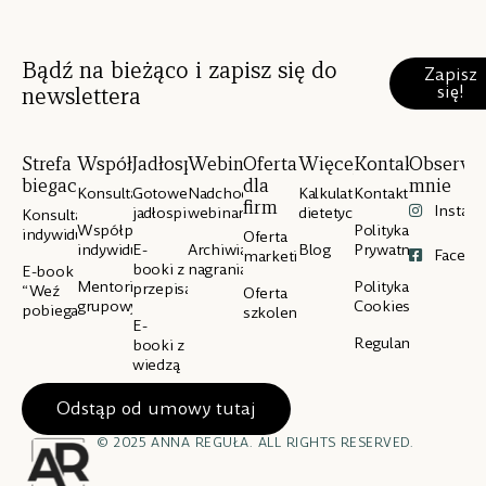
Bądź na bieżąco i zapisz się do
Zapisz
się!
newslettera
Strefa
Współpraca
Jadłospisy
Webinary
Oferta
Więcej
Kontakt
Obserwu
biegacza
dla
mnie
Konsultacje
Gotowe
Nadchodzące
Kalkulator
Kontakt
firm
Instag
jadłospisy
webinary
dietetyczny
Konsultacje
Współpraca
Polityka
indywidualne
Oferta
indywidualna
E-
Archiwialne
Blog
Prywatności
Facebo
marketingowa
booki z
nagrania
E-book
Mentoring
Polityka
przepisami
“Weź
Oferta
grupowy
Cookies
pobiegaj”
szkoleniowa
E-
Regulamin
booki z
wiedzą
Odstąp od umowy tutaj
© 2025 ANNA REGUŁA. ALL RIGHTS RESERVED.