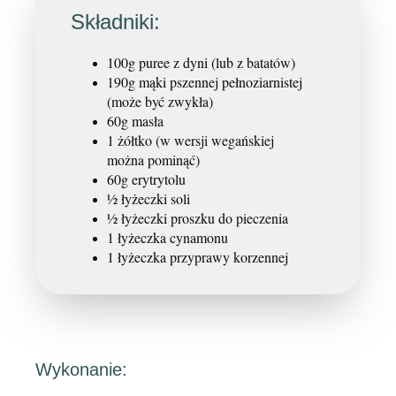
Składniki:
100g puree z dyni (lub z batatów)
190g mąki pszennej pełnoziarnistej
(może być zwykła)
60g masła
1 żółtko (w wersji wegańskiej
można pominąć)
60g erytrytolu
½ łyżeczki soli
½ łyżeczki proszku do pieczenia
1 łyżeczka cynamonu
1 łyżeczka przyprawy korzennej
Wykonanie: