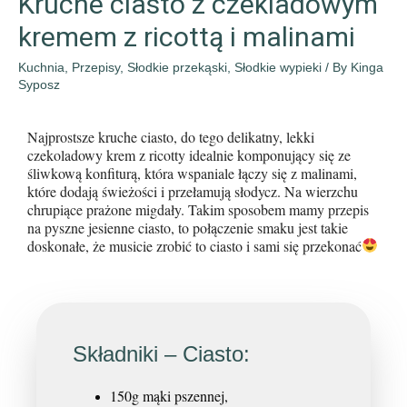
Kruche ciasto z czekladowym
kremem z ricottą i malinami
Kuchnia
,
Przepisy
,
Słodkie przekąski
,
Słodkie wypieki
/ By
Kinga
Syposz
Najprostsze kruche ciasto, do tego delikatny, lekki
czekoladowy krem z ricotty idealnie komponujący się ze
śliwkową konfiturą, która wspaniale łączy się z malinami,
które dodają świeżości i przełamują słodycz. Na wierzchu
chrupiące prażone migdały. Takim sposobem mamy przepis
na pyszne jesienne ciasto, to połączenie smaku jest takie
doskonałe, że musicie zrobić to ciasto i sami się przekonać
Składniki – Ciasto:
150g mąki pszennej,