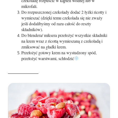
czekoladę rozpuścić w kąpieli wodnej lub w
mikrofali.
Do rozpuszczonej czekolady dodać 2 łyżki ricotty i
wymieszać (dzięki temu czekolada się nie zważy
jeśli dodalibyśmy od razu całość do reszty
składników).
Do blendera/ miksera przełożyć wszystkie składniki
na krem wraz z ricottą wymieszaną z czekoladą i
zmiksować na gładki krem.
Przełożyć gotowy krem na wystudzony spód,
przełożyć warstwami, schłodzić