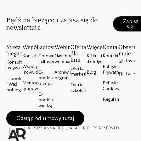
Bądź na bieżąco i zapisz się do
Zapisz
się!
newslettera
Strefa
Współpraca
Jadłospisy
Webinary
Oferta
Więcej
Kontakt
Obserwu
biegacza
dla
mnie
Konsultacje
Gotowe
Nadchodzące
Kalkulator
Kontakt
firm
Instag
jadłospisy
webinary
dietetyczny
Konsultacje
Współpraca
Polityka
indywidualne
Oferta
indywidualna
E-
Archiwialne
Blog
Prywatności
Facebo
marketingowa
booki z
nagrania
E-book
Mentoring
Polityka
przepisami
“Weź
Oferta
grupowy
Cookies
pobiegaj”
szkoleniowa
E-
Regulamin
booki z
wiedzą
Odstąp od umowy tutaj
© 2025 ANNA REGUŁA. ALL RIGHTS RESERVED.