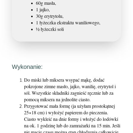
60g masła,
1 jajko,
30g erytrytolu,
1 łyżeczka ekstraktu waniliowego,
½ łyżeczki soli
Wykonanie:
Do miski lub miksera wsypać mąkę, dodać
pokrojone zimne masło, jajko, wanilię, erytrytol i
sól. Wszystkie składniki zagnieść ręcznie lub za
pomocą miksera na jednolite ciasto.
Przygotować mała formę (ja użyłam prostokątnej
25×18 cm) i wyłożyć papierem do pieczenia.
Ciasto wykleić na dnie formy i włożyć do lodówki
na ok. 1 godzinę lub do zamrażarki na 15 min. Jeśli
nie macie czasu można etap chłodzenia całkowicie