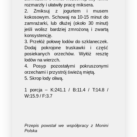
rozmarzły i ułatwiły pracę miksera.
2. Zmiksuj z jogurtem i musem 
kokosowym. Schowaj na 10-15 minut do 
zamrażarki, lub dłużej (około 30 minut) 
jeśli wolisz bardziej zmrożoną i zwartą 
konsystencję.
3. Przełóż połowę lodów do szklaneczek. 
Dodaj pokrojone truskawki i część 
posiekanych orzechów. Wyłóż resztę 
lodów na wierzch.
4. Posyp pozostałymi pokruszonymi 
orzechami i przystrój świeżą miętą.
5. Skrop lody oliwą.
1 porcja – K:241.1 / B:11.4 / T:14.8 / 
W:15.9 / F:3.7
Przepis powstał we współpracy z Monini
Polska