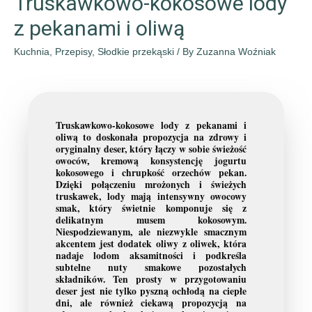
Truskawkowo-kokosowe lody
z pekanami i oliwą
Kuchnia
,
Przepisy
,
Słodkie przekąski
/ By
Zuzanna Woźniak
Truskawkowo-kokosowe lody z pekanami i
oliwą to doskonała propozycja na zdrowy i
oryginalny deser, który łączy w sobie świeżość
owoców, kremową konsystencję jogurtu
kokosowego i chrupkość orzechów pekan.
Dzięki połączeniu mrożonych i świeżych
truskawek, lody mają intensywny owocowy
smak, który świetnie komponuje się z
delikatnym musem kokosowym.
Niespodziewanym, ale niezwykle smacznym
akcentem jest dodatek oliwy z oliwek, która
nadaje lodom aksamitności i podkreśla
subtelne nuty smakowe pozostałych
składników. Ten prosty w przygotowaniu
deser jest nie tylko pyszną ochłodą na ciepłe
dni, ale również ciekawą propozycją na