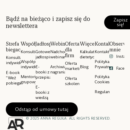
Bądź na bieżąco i zapisz się do
Zapisz
się!
newslettera
Strefa
Współpraca
Jadłospisy
Webinary
Oferta
Więcej
Kontakt
Obserwu
biegacza
dla
mnie
Konsultacje
Gotowe
Nadchodzące
Kalkulator
Kontakt
firm
Instag
jadłospisy
webinary
dietetyczny
Konsultacje
Współpraca
Polityka
indywidualne
Oferta
indywidualna
E-
Archiwialne
Blog
Prywatności
Facebo
marketingowa
booki z
nagrania
E-book
Mentoring
Polityka
przepisami
“Weź
Oferta
grupowy
Cookies
pobiegaj”
szkoleniowa
E-
Regulamin
booki z
wiedzą
Odstąp od umowy tutaj
© 2025 ANNA REGUŁA. ALL RIGHTS RESERVED.