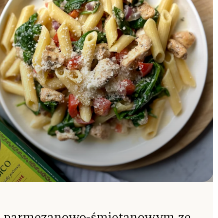
e parmezanowo-śmietanowym ze