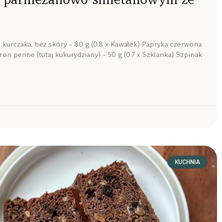
i kurczaka, bez skóry – 80 g (0.8 x Kawałek) Papryka czerwona
aron penne (tutaj kukurydziany) – 50 g (0.7 x Szklanka) Szpinak
KUCHNIA