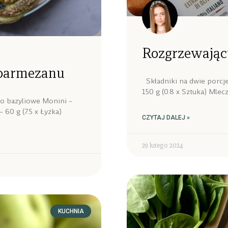
Rozgrzewając
 parmezanu
Składniki na dwie porcje
150 g (0.8 x Sztuka) Mlec
sto bazyliowe Monini –
 60 g (7.5 x Łyżka)
CZYTAJ DALEJ »
29 lutego 2024
KUCHNIA