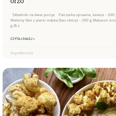
orzo
Składniki na dwie porcje: Pieczarka uprawna, świeża – 300 g
Mielony filet z piersi indyka (bez skóry) – 200 g Makaron orzo
g (8 x
CZYTAJ DALEJ »
29 grudnia 2023