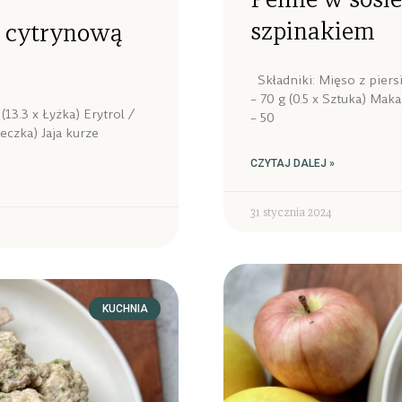
szpinakiem
z cytrynową
Składniki: Mięso z piers
– 70 g (0.5 x Sztuka) Mak
(13.3 x Łyżka) Erytrol /
– 50
eczka) Jaja kurze
CZYTAJ DALEJ »
31 stycznia 2024
KUCHNIA