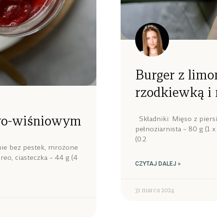
Burger z lim
rzodkiewką i 
owo-wiśniowym
Składniki: Mięso z piersi
pełnoziarnista – 80 g (1 
(0.2
śnie bez pestek, mrożone
reo, ciasteczka – 44 g (4
CZYTAJ DALEJ »
31 marca 2024