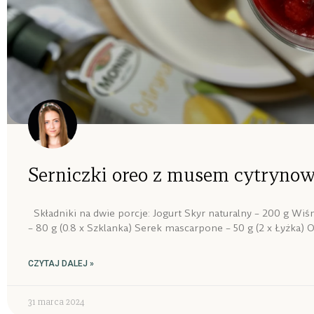
Serniczki oreo z musem cytryn
Składniki na dwie porcje: Jogurt Skyr naturalny – 200 g Wi
– 80 g (0.8 x Szklanka) Serek mascarpone – 50 g (2 x Łyżka) O
CZYTAJ DALEJ »
31 marca 2024