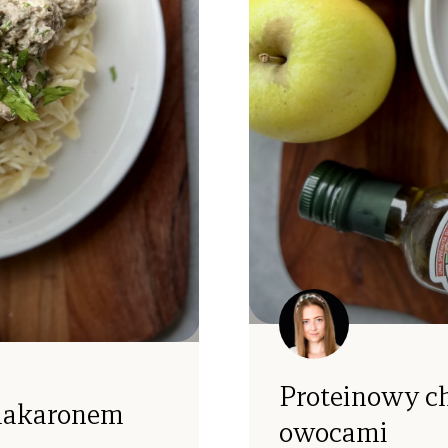
Proteinowy c
 makaronem
owocami