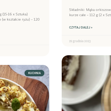
Składniki: Mąka orkiszowa
 (15-16 x Sztuka)
kurze całe – 112 g (2 x Sz
 (w kształcie ryżu) – 120
CZYTAJ DALEJ »
29 grudnia 2023
KUCHNIA