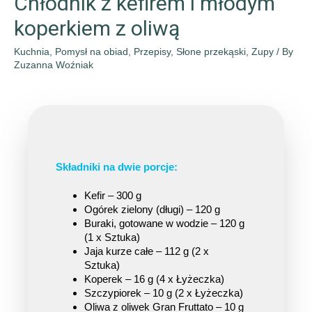
Chłodnik z kefirem i młodym
koperkiem z oliwą
Kuchnia
,
Pomysł na obiad
,
Przepisy
,
Słone przekąski
,
Zupy
/ By
Zuzanna Woźniak
Składniki na dwie porcje:
Kefir – 300 g
Ogórek zielony (długi) – 120 g
Buraki, gotowane w wodzie – 120 g 
(1 x Sztuka)
Jaja kurze całe – 112 g (2 x 
Sztuka)
Koperek – 16 g (4 x Łyżeczka)
Szczypiorek – 10 g (2 x Łyżeczka)
Oliwa z oliwek Gran Fruttato – 10 g 