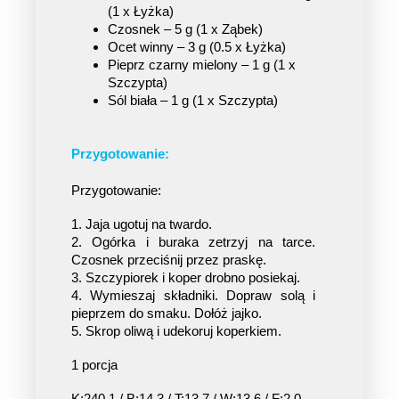
(1 x Łyżka)
Czosnek – 5 g (1 x Ząbek)
Ocet winny – 3 g (0.5 x Łyżka)
Pieprz czarny mielony – 1 g (1 x 
Szczypta)
Sól biała – 1 g (1 x Szczypta)
Przygotowanie:
Przygotowanie:
1. Jaja ugotuj na twardo.
2. Ogórka i buraka zetrzyj na tarce. 
Czosnek przeciśnij przez praskę.
3. Szczypiorek i koper drobno posiekaj.
4. Wymieszaj składniki. Dopraw solą i 
pieprzem do smaku. Dołóż jajko.
5. Skrop oliwą i udekoruj koperkiem.
1 porcja
K:240.1 / B:14.3 / T:13.7 / W:13.6 / F:2.0