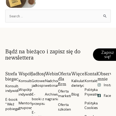
Bądź na bieżąco i zapisz się do
Zapisz
się!
newslettera
Strefa
Współpraca
Jadłospisy
Webinary
Oferta
Więcej
Kontakt
Obserwu
biegacza
dla
mnie
Konsultacje
Gotowe
Nadchodzące
Kalkulator
Kontakt
firm
Instag
jadłospisy
webinary
dietetyczny
Konsultacje
Współpraca
Polityka
indywidualne
Oferta
indywidualna
E-
Archiwialne
Blog
Prywatności
Facebo
marketingowa
booki z
nagrania
E-book
Mentoring
Polityka
przepisami
“Weź
Oferta
grupowy
Cookies
pobiegaj”
szkoleniowa
E-