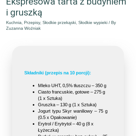
Ekspresowa tarta z budyniem
i gruszką
Kuchnia
,
Przepisy
,
Słodkie przekąski
,
Słodkie wypieki
/ By
Zuzanna Woźniak
Składniki (przepis na 10 porcji):
Mleko UHT, 0,5% tłuszczu – 350 g
Ciasto francuskie, gotowe – 275 g 
(1 x Sztuka)
Gruszka – 130 g (1 x Sztuka)
Jogurt typu Skyr waniliowy – 75 g 
(0.5 x Opakowanie)
Erytrol / Erytrytol – 40 g (8 x 
Łyżeczka)