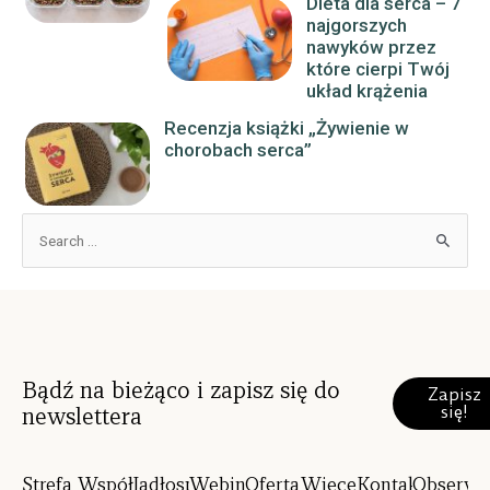
Dieta dla serca – 7
najgorszych
nawyków przez
które cierpi Twój
układ krążenia
Recenzja książki „Żywienie w
chorobach serca”
Bądź na bieżąco i zapisz się do
Zapisz
się!
newslettera
Strefa
Współpraca
Jadłospisy
Webinary
Oferta
Więcej
Kontakt
Obserwu