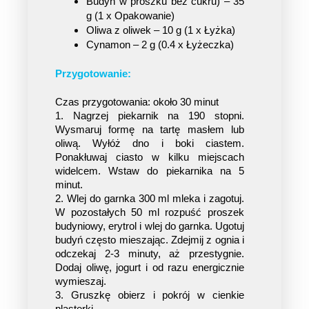
Budyń w proszku bez cukru) – 35 
g (1 x Opakowanie)
Oliwa z oliwek – 10 g (1 x Łyżka)
Cynamon – 2 g (0.4 x Łyżeczka)
Przygotowanie:
Czas przygotowania: około 30 minut
1. Nagrzej piekarnik na 190 stopni. 
Wysmaruj formę na tartę masłem lub 
oliwą. Wyłóż dno i boki ciastem. 
Ponakłuwaj ciasto w kilku miejscach 
widelcem. Wstaw do piekarnika na 5 
minut.
2. Wlej do garnka 300 ml mleka i zagotuj. 
W pozostałych 50 ml rozpuść proszek 
budyniowy, erytrol i wlej do garnka. Ugotuj 
budyń często mieszając. Zdejmij z ognia i 
odczekaj 2-3 minuty, aż przestygnie. 
Dodaj oliwę, jogurt i od razu energicznie 
wymieszaj.
3. Gruszkę obierz i pokrój w cienkie 
plasterki.