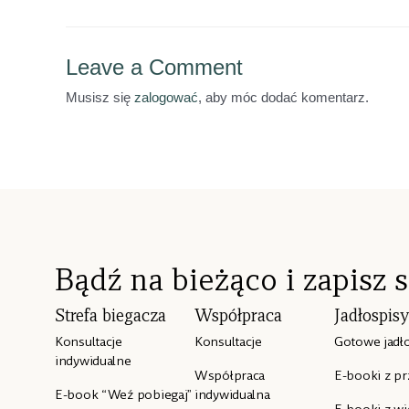
Leave a Comment
Musisz się
zalogować
, aby móc dodać komentarz.
Bądź na bieżąco i zapisz 
Strefa biegacza
Współpraca
Jadłospis
Konsultacje
Konsultacje
Gotowe jadł
indywidualne
Współpraca
E-booki z p
E-book “Weź pobiegaj”
indywidualna
E-booki z wi