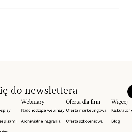
się do newslettera
y
Webinary
Oferta dla firm
Więcej
ospisy
Nadchodzące webinary
Oferta marketingowa
Kalkulator 
rzepisami
Archiwialne nagrania
Oferta szkoleniowa
Blog
edzą