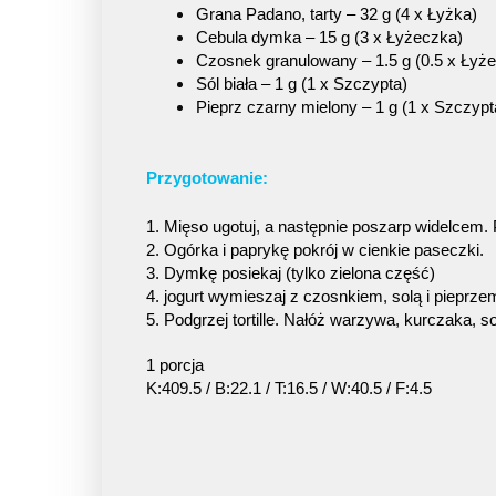
Grana Padano, tarty – 32 g (4 x Łyżka)
Cebula dymka – 15 g (3 x Łyżeczka)
Czosnek granulowany – 1.5 g (0.5 x Łyż
Sól biała – 1 g (1 x Szczypta)
Pieprz czarny mielony – 1 g (1 x Szczypt
Przygotowanie:
1. Mięso ugotuj, a następnie poszarp widelcem. 
2. Ogórka i paprykę pokrój w cienkie paseczki.
3. Dymkę posiekaj (tylko zielona część)
4. jogurt wymieszaj z czosnkiem, solą i pieprze
5. Podgrzej tortille. Nałóż warzywa, kurczaka, s
1 porcja
K:409.5 / B:22.1 / T:16.5 / W:40.5 / F:4.5