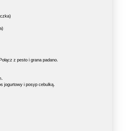
eczka)
a)
Połącz z pesto i grana padano.
m.
os jogurtowy i posyp cebulką.