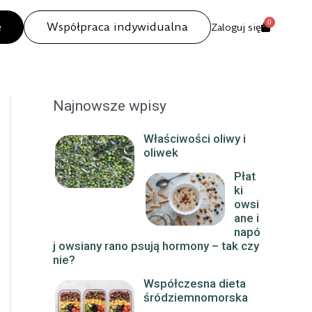
0
e
Współpraca indywidualna
Zaloguj się
Najnowsze wpisy
Właściwości oliwy i
oliwek
Płat
ki
owsi
ane i
napó
j owsiany rano psują hormony – tak czy
nie?
Współczesna dieta
śródziemnomorska