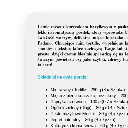
Letnie tacos z kurczakiem bazyliowym z paska
lekki i aromatyczny posiłek, który wprowadzi C
świeżość warzyw, delikatne mięso kurczaka o
Padano. Chrupiące mini tortille, wypełnione 
smaków i tekstur, które zachwycą Twoje kubki 
proste, dzięki czemu idealnie sprawdzą się na l
świeżym powietrzu czy jako szybki, zdrowy lun
talerzu!
Składniki na dwie porcje:
Mini wrapy / Tortille – 280 g (8 x Sztuka)
Mięso z piersi kurczaka, bez skóry – 200
Papryka czerwona – 100 g (0.7 x Sztuka)
Ogórek zielony (długi) – 80 g (0.4 x Sztuk
Pesto bazyliowe Monini – 80 g (4 x Łyżka
Jogurt naturalny – 80 g (4 x Łyżka)
Kukurydza konserwowa – 60 g (4 x Łyżk