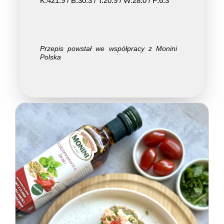
K:421.9 / B:30.3 / T:20.9 / W:28.0 / F:6.3
Przepis powstał we współpracy z Monini
Polska