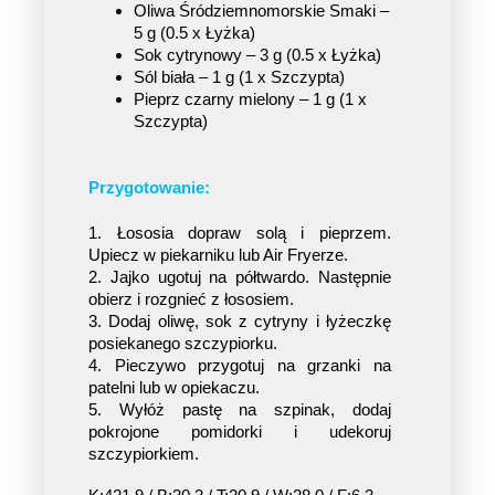
Oliwa Śródziemnomorskie Smaki – 
5 g (0.5 x Łyżka)
Sok cytrynowy – 3 g (0.5 x Łyżka)
Sól biała – 1 g (1 x Szczypta)
Pieprz czarny mielony – 1 g (1 x
Szczypta)
Przygotowanie:
1. Łososia dopraw solą i pieprzem. 
Upiecz w piekarniku lub Air Fryerze.
2. Jajko ugotuj na półtwardo. Następnie 
obierz i rozgnieć z łososiem.
3. Dodaj oliwę, sok z cytryny i łyżeczkę 
posiekanego szczypiorku.
4. Pieczywo przygotuj na grzanki na 
patelni lub w opiekaczu.
5. Wyłóż pastę na szpinak, dodaj 
pokrojone pomidorki i udekoruj 
szczypiorkiem.