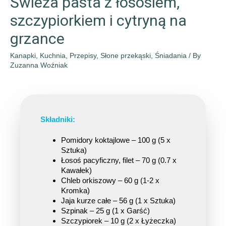
Świeża pasta z łososiem,
szczypiorkiem i cytryną na
grzance
Kanapki
,
Kuchnia
,
Przepisy
,
Słone przekąski
,
Śniadania
/ By
Zuzanna Woźniak
Składniki:
Pomidory koktajlowe – 100 g (5 x 
Sztuka)
Łosoś pacyficzny, filet – 70 g (0.7 x 
Kawałek)
Chleb orkiszowy – 60 g (1-2 x 
Kromka)
Jaja kurze całe – 56 g (1 x Sztuka)
Szpinak – 25 g (1 x Garść)
Szczypiorek – 10 g (2 x Łyżeczka)