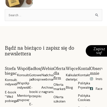
Bądź na bieżąco i zapisz się do
Zapisz
się!
newslettera
Strefa
Współpraca
Jadłospisy
Webinary
Oferta
Więcej
Kontakt
Obserwu
biegacza
dla
mnie
Konsultacje
Gotowe
Nadchodzące
Kalkulator
Kontakt
firm
Instag
jadłospisy
webinary
dietetyczny
Konsultacje
Współpraca
Polityka
indywidualne
Oferta
indywidualna
E-
Archiwialne
Blog
Prywatności
Facebo
marketingowa
booki z
nagrania
E-book
Mentoring
Polityka
przepisami
“Weź
Oferta
grupowy
Cookies
pobiegaj”
szkoleniowa
E-