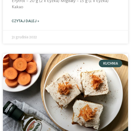
Erytrol – 20 g (2 x Łyżka) Migdały – 15 g (1 x Łyżka)
Kakao
CZYTAJ DALEJ »
31 grudnia 2022
KUCHNIA