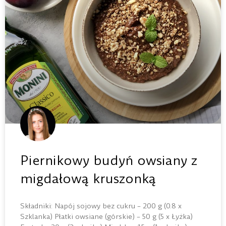
Piernikowy budyń owsiany z
migdałową kruszonką
Składniki: Napój sojowy bez cukru – 200 g (0.8 x
Szklanka) Płatki owsiane (górskie) – 50 g (5 x Łyżka)