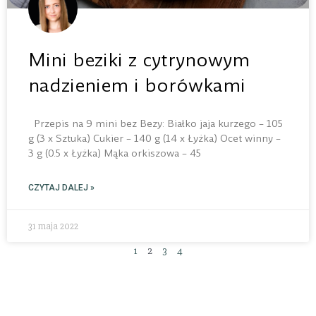
Mini beziki z cytrynowym
nadzieniem i borówkami
Przepis na 9 mini bez Bezy: Białko jaja kurzego – 105
g (3 x Sztuka) Cukier – 140 g (14 x Łyżka) Ocet winny –
3 g (0.5 x Łyżka) Mąka orkiszowa – 45
CZYTAJ DALEJ »
31 maja 2022
1
2
3
4