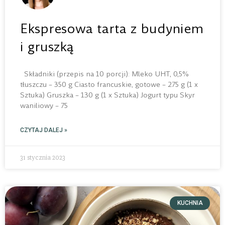
Ekspresowa tarta z budyniem
i gruszką
Składniki (przepis na 10 porcji): Mleko UHT, 0,5%
tłuszczu – 350 g Ciasto francuskie, gotowe – 275 g (1 x
Sztuka) Gruszka – 130 g (1 x Sztuka) Jogurt typu Skyr
waniliowy – 75
CZYTAJ DALEJ »
31 stycznia 2023
KUCHNIA