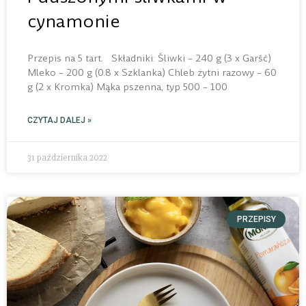
cynamonie
Przepis na 5 tart. Składniki: Śliwki – 240 g (3 x Garść)
Mleko – 200 g (0.8 x Szklanka) Chleb żytni razowy – 60
g (2 x Kromka) Mąka pszenna, typ 500 – 100
CZYTAJ DALEJ »
31 października 2022
PRZEPISY