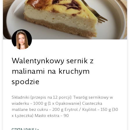
Walentynkowy sernik z
malinami na kruchym
spodzie
Składniki (przepis na 12 porcji): Twaróg sernikowy w
wiaderku – 1000 g (1 x Opakowanie) Ciasteczka
maślane bez cukru – 200 g Erytrol / Ksylitol – 150 g (30
x Łyżeczka) Masło ekstra – 90
CZYTAJ DALEJ »