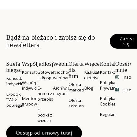
Bądź na bieżąco i zapisz się do
Zapisz
się!
newslettera
Strefa
Współpraca
Jadłospisy
Webinary
Oferta
Więcej
Kontakt
Obserwu
biegacza
dla
mnie
Konsultacje
Gotowe
Nadchodzące
Kalkulator
Kontakt
firm
Instag
jadłospisy
webinary
dietetyczny
Konsultacje
Współpraca
Polityka
indywidualne
Oferta
indywidualna
E-
Archiwialne
Blog
Prywatności
Facebo
marketingowa
booki z
nagrania
E-book
Mentoring
Polityka
przepisami
“Weź
Oferta
grupowy
Cookies
pobiegaj”
szkoleniowa
E-
Regulamin
booki z
wiedzą
Odstąp od umowy tutaj